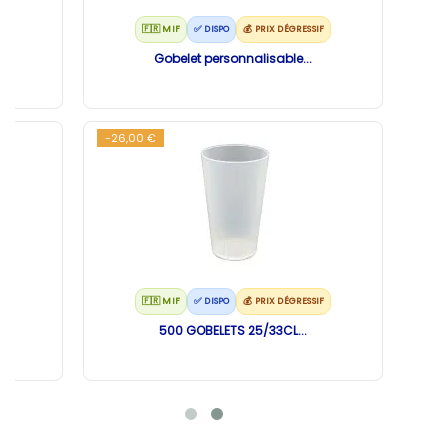
F
🇫🇷 MIF
✅ DISPO
💰 PRIX DÉGRESSIF
Gobelet personnalisable...
-26,00 €
F
🇫🇷 MIF
✅ DISPO
💰 PRIX DÉGRESSIF
500 GOBELETS 25/33CL...