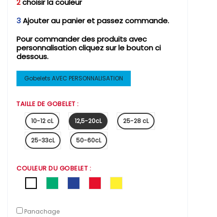
2
choisir la couleur
3
Ajouter au panier et passez commande.
Pour commander des produits avec
personnalisation cliquez sur le bouton ci
dessous.
Gobelets AVEC PERSONNALISATION
TAILLE DE GOBELET :
10-12 cL
12,5-20cL
25-28 cL
25-33cL
50-60cL
COULEUR DU GOBELET :
Translucide
Vert
Bleu
Rouge
Jaune
Panachage