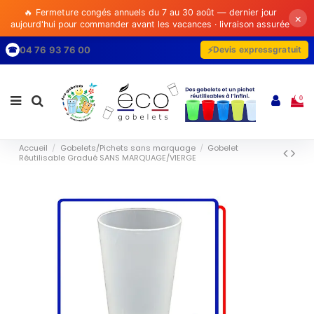
🔥 Fermeture congés annuels du 7 au 30 août — dernier jour
×
aujourd'hui pour commander avant les vacances · livraison assurée
04 76 93 76 00
Devis express
gratuit
☎
0
Accueil
Gobelets/Pichets sans marquage
Gobelet
Réutilisable Gradué SANS MARQUAGE/VIERGE