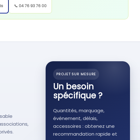
is
📞 04 76 93 76 00
PROJET SUR MESURE
Un besoin
spécifique ?
Quantités, marquage,
isable
événement, délais,
associations,
accessoires : obtenez une
rivés.
recommandation rapide et