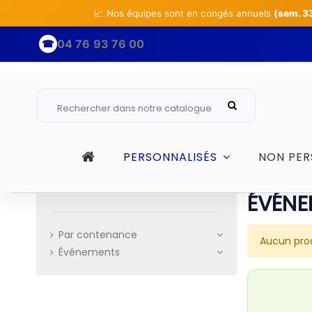
📈 Nos équipes sont en congés annuels
(sem. 3
04 76 93 76 00
☎
PERSONNALISÉS
NON PER
ÉVÉNE
Par contenance
Aucun prod
Événements