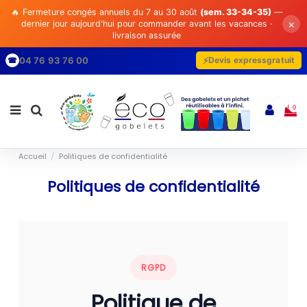
🔥 Fermeture congés annuels du 7 au 30 août
(sem. 33-34-35)
—
×
dernier jour aujourd'hui pour commander avant les vacances ·
livraison assurée
04 76 93 76 00
Devis express
gratuit
☎
0
Accueil
Politiques de confidentialité
Politiques de confidentialité
RGPD
Politique de