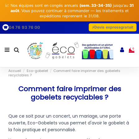
📈 Nos équipes sont en congés annuels
(sem. 33-34-35)
jusqu'au
31
août
. Vous pouvez continuer à commander — les traitements et
expéditions reprennent le 31/08.
04 76 93 76 00
Devis express
gratuit
☎
0
Accueil
Eco-gobelet
Comment faire imprimer des gobelets
recyclables ?
Comment faire imprimer des
gobelets recyclables ?
Que ce soit pour un concert, un mariage, une porte
ouverte, Eco-Gobelets vous permet d'avoir le gobelet à
la fois pratique et personnalisé.