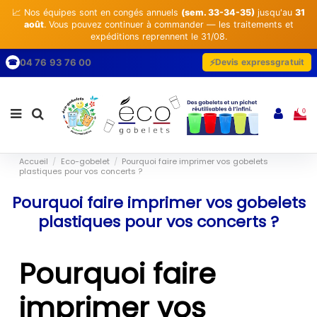
📈 Nos équipes sont en congés annuels
(sem. 33-34-35)
jusqu'au
31
août
. Vous pouvez continuer à commander — les traitements et
expéditions reprennent le 31/08.
04 76 93 76 00
Devis express
gratuit
☎
0
Accueil
Eco-gobelet
Pourquoi faire imprimer vos gobelets
plastiques pour vos concerts ?
Pourquoi faire imprimer vos gobelets
plastiques pour vos concerts ?
Pourquoi faire
imprimer vos