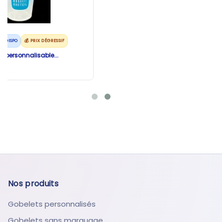
✅ DISPO
💰 PRIX DÉGRESSIF
t personnalisable...
Nos produits
Gobelets personnalisés
Gobelets sans marquage