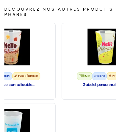
DÉCOUVREZ NOS AUTRES PRODUITS
PHARES
✅ DISPO
💰 PRIX DÉGRESSIF
🇫🇷 MIF
✅ DISPO
💰 PRIX DÉGRESSI
t personnalisable...
Gobelet personnalisable...