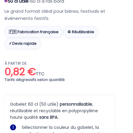
50 cl utile
•
60 cl à ras bord
Le grand format idéal pour bières, festivals et
événements festifs.
🇫🇷 Fabrication française
♻️ Réutilisable
⚡ Devis rapide
À PARTIR DE
0,82 €
TTC
Tarifs dégressifs selon quantité
Gobelet 60 cl (50 utile)
personnalisable
,
réutilisable et recyclable en polypropylène
haute qualité
sans BPA.
1
Sélectionner la couleur du gobelet, la