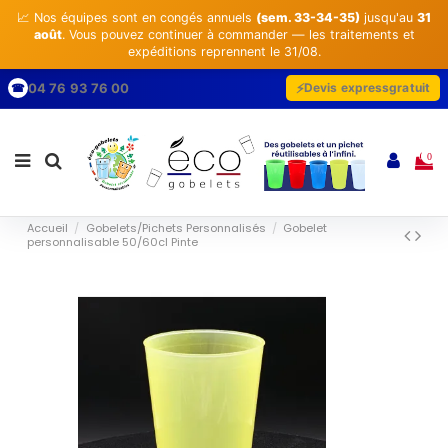
📈 Nos équipes sont en congés annuels
(sem. 33-34-35)
jusqu'au
31
août
. Vous pouvez continuer à commander — les traitements et
expéditions reprennent le 31/08.
04 76 93 76 00
Devis express
gratuit
☎
0
Accueil
Gobelets/Pichets Personnalisés
Gobelet
personnalisable 50/60cl Pinte