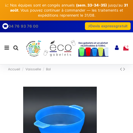
📈 Nos équipes sont en congés annuels
(sem. 33-34-35)
jusqu'au
31
août
. Vous pouvez continuer à commander — les traitements et
expéditions reprennent le 31/08.
04 76 93 76 00
Devis express
gratuit
☎
0
Accueil
Vaisselle
Bol